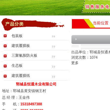
当前位置
包装板
建筑覆膜板
出品单位：郓城县恒通
三聚氰胺防火板
浏览次数：1074
更多
生态板
建筑覆膜纸
郓城县恒通木业有限公司
地址：郓城县黄安镇钢王村
总 经 理：王金伟
手 机：
15318497388