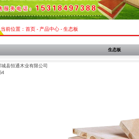
当前位置：
首页
-
产品中心
-
生态板
生态板
郓城县恒通木业有限公司
64