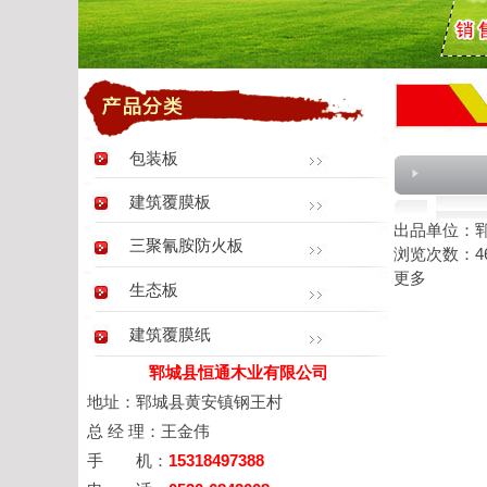
包装板
建筑覆膜板
出品单位：
三聚氰胺防火板
浏览次数：4
更多
生态板
建筑覆膜纸
郓城县恒通木业有限公司
地址：郓城县黄安镇钢王村
总 经 理：王金伟
手 机：
15318497388