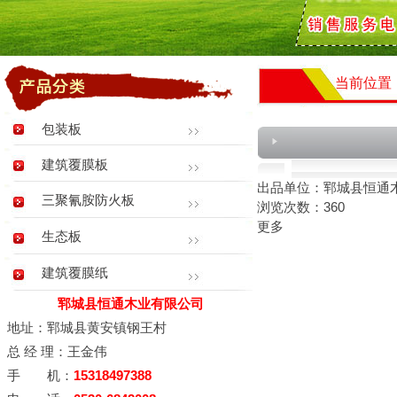
当前位置
包装板
建筑覆膜板
出品单位：郓城县恒通
三聚氰胺防火板
浏览次数：360
更多
生态板
建筑覆膜纸
郓城县恒通木业有限公司
地址：郓城县黄安镇钢王村
总 经 理：王金伟
手 机：
15318497388